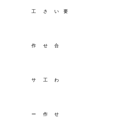
工
さ
い
要
作
せ
合
サ
工
わ
ー
作
せ