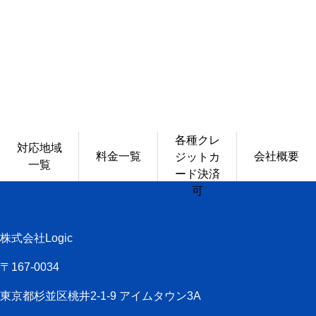
別れさせ屋に依頼を初めて検
別れさせ屋の
討している方へ
各種クレ
対応地域
料金一覧
会社概要
ジットカ
一覧
ード決済
可
株式会社Logic
〒167-0034
東京都杉並区桃井2-1-9 アイムタウン3A