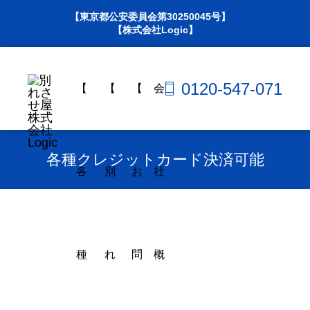
【東京都公安委員会第30250045号】
【株式会社Logic】
0120-547-071
【
【
【
会
各種クレジットカード決済可能
各
別
お
社
種
れ
問
概