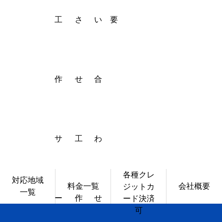
工
さ
い
要
作
せ
合
【
サ
工
わ
各種クレ
対応地域
料金一覧
会社概要
ジットカ
一覧
ー
作
せ
ード決済
可