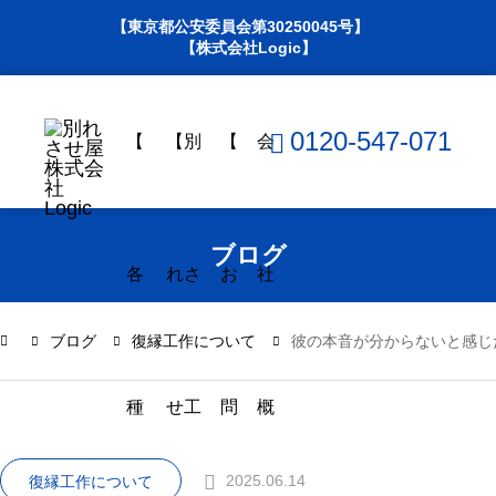
【東京都公安委員会第30250045号】
【株式会社Logic】
0120-547-071
【
【別
【
会
ブログ
各
れさ
お
社
ブログ
復縁工作について
彼の本音が分からないと感じ
種
せ工
問
概
2025.06.14
復縁工作について