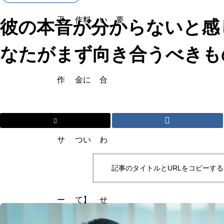
工
作料
い
要
彼の本音が分からないと感
なたがまず向き合うべきも
作
金に
合
サ
つい
わ
記事のタイトルとURLをコピーする
ー
て】
せ