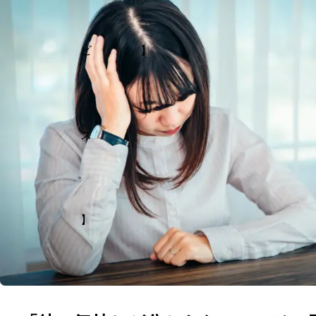
ビ
】
ス
】