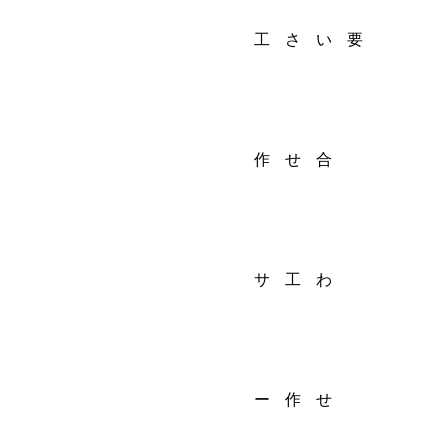
2025.03.24
2025.05.16
全国対応
工
さ
い
要
作
せ
合
サ
工
わ
ー
作
せ