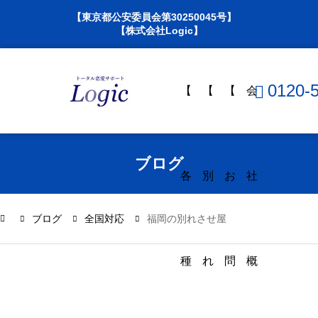
【東京都公安委員会第30250045号】
【株式会社Logic】
0120-
【
【
【
会
ブログ
各
別
お
社
ブログ
全国対応
福岡の別れさせ屋
種
れ
問
概