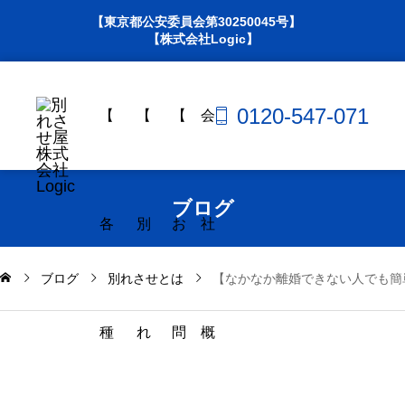
【東京都公安委員会第30250045号】
【株式会社Logic】
0120-547-071
【
【
【
会
ブログ
各
別
お
社
ブログ
別れさせとは
【なかなか離婚できない人でも簡
種
れ
問
概