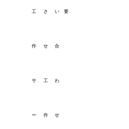
2025.03.20
2025.03.21
別れさせとは
工
さ
い
要
作
せ
合
サ
工
わ
ー
作
せ