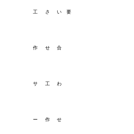
2025.03.17
2025.03.19
ランキングサイトについて
工
さ
い
要
作
せ
合
サ
工
わ
ー
作
せ