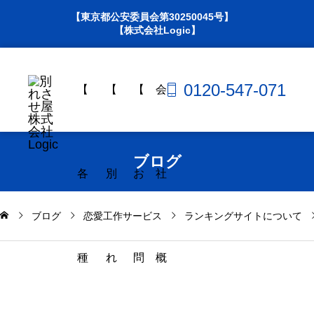
【東京都公安委員会第30250045号】
【株式会社Logic】
0120-547-071
【
【
【
会
ブログ
各
別
お
社
ブログ
恋愛工作サービス
ランキングサイトについて
種
れ
問
概