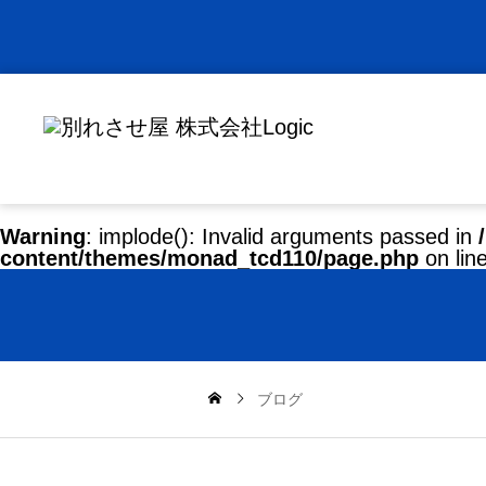
Warning
: implode(): Invalid arguments passed in
content/themes/monad_tcd110/page.php
on lin
ブログ