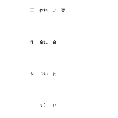
工
作料
い
要
作
金に
合
サ
つい
わ
ー
て】
せ