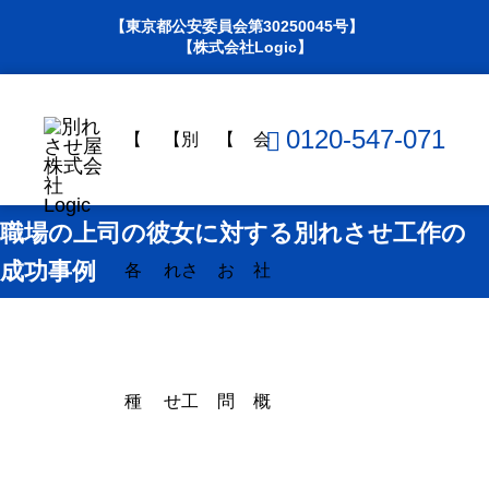
【東京都公安委員会第30250045号】
【株式会社Logic】
0120-547-071
【
【別
【
会
職場の上司の彼女に対する別れさせ工作の
成功事例
各
れさ
お
社
種
せ工
問
概