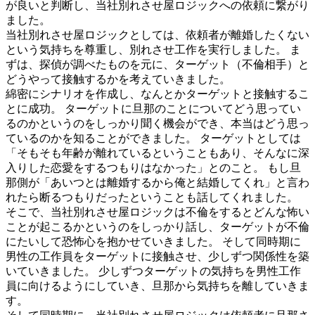
が良いと判断し、当社別れさせ屋ロジックへの依頼に繋がり
ました。
当社別れさせ屋ロジックとしては、依頼者が離婚したくない
という気持ちを尊重し、別れさせ工作を実行しました。 ま
ずは、探偵が調べたものを元に、ターゲット（不倫相手）と
どうやって接触するかを考えていきました。
綿密にシナリオを作成し、なんとかターゲットと接触するこ
とに成功。 ターゲットに旦那のことについてどう思ってい
るのかというのをしっかり聞く機会ができ、本当はどう思っ
ているのかを知ることができました。 ターゲットとしては
「そもそも年齢が離れているということもあり、そんなに深
入りした恋愛をするつもりはなかった」とのこと。 もし旦
那側が「あいつとは離婚するから俺と結婚してくれ」と言わ
れたら断るつもりだったということも話してくれました。
そこで、当社別れさせ屋ロジックは不倫をするとどんな怖い
ことが起こるかというのをしっかり話し、ターゲットが不倫
にたいして恐怖心を抱かせていきました。 そして同時期に
男性の工作員をターゲットに接触させ、少しずつ関係性を築
いていきました。 少しずつターゲットの気持ちを男性工作
員に向けるようにしていき、旦那から気持ちを離していきま
す。