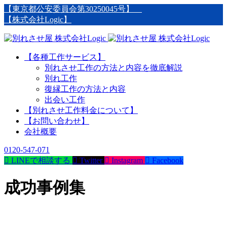
【東京都公安委員会第30250045号】
【株式会社Logic】
【各種工作サービス】
別れさせ工作の方法と内容を徹底解説
別れ工作
復縁工作の方法と内容
出会い工作
【別れさせ工作料金について】
【お問い合わせ】
会社概要
0120-547-071

LINEで相談する

Twitter

Instagram

Facebook
成功事例集