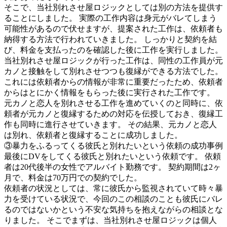
そこで、当社別れさせ屋ロジックとしては別の方法を提供す
ることにしました。 実際の工作内容は身元がバレてしまう
可能性があるので伏せますが、提案された工作は、依頼者も
納得する方法で行われていきました。 しっかりと契約を結
び、料金を支払ったのを確認した後に工作を実行しました。
当社別れさせ屋ロジックが行った工作は、同性の工作員が元
カノと接触をして別れさせつつも復縁ができる方法でした。
これには依頼者からの情報が非常に重要だったため、依頼者
からはとにかく情報をもらった後に実行された工作です。
元カノと恋人を別れさせる工作を進めていくのと同時に、依
頼者が元カノと復縁するための対応を伝授しておき、復縁工
作も同時に進行させていきます。 その結果、元カノと恋人
は別れ、依頼者と復縁することに成功しました。
③暴力をふるってくる彼氏と別れたいという依頼の成功事例
最後にDVをしてくる彼氏と別れたいという依頼です。 依頼
者は20代後半の女性でアルバイト勤務です。 契約期間は2ヶ
月で、料金は70万円での契約でした。
依頼者の状況としては、常に彼氏から監視されていて時々暴
力を受けている状況で、今回のこの相談のことも彼氏にバレ
るのではないかという不安な気持ちを抱えながらの相談とな
りました。 そこでまずは、当社別れさせ屋ロジックは個人