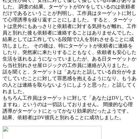
社交性が高く、女性に対して優しく接している印象がありま
した。 調査の結果、ターゲットがDVをしているのは依頼者
だけであるということが判明し、工作員はターゲットに対し
て心理誘導を繰り返すことにしました。 すると、ターゲッ
トは意外にもあっさりと依頼者に対する気持ちが離れ、工作
員と別れた後も依頼者に連絡することはありませんでした。
結果としては工作している段階で2人を別れさせることに成
功しました。 その後は、特にターゲットが依頼者に連絡を
したり、突然家に来たりすることもなく、依頼者も安心した
生活を送れるようになっていましたが、ある日ターゲットか
ら当社別れさせ屋ロジックの工作員に連絡が入りました。
話を聞くと、ターゲットは「あなたと話している自分が今ま
でしていたことに対して罪悪感を抱えるようになり、もうあ
の人とは連絡を取らないようにしようと思った」と話してく
れました。
もちろん工作員はターゲットに対して「あなたはDVしてい
ますね」というのは一切話しておりません。 間接的な心理
誘導がターゲットにとってかなり効果的だったようです。
結果、依頼者はDV彼氏と別れることに成功しました。