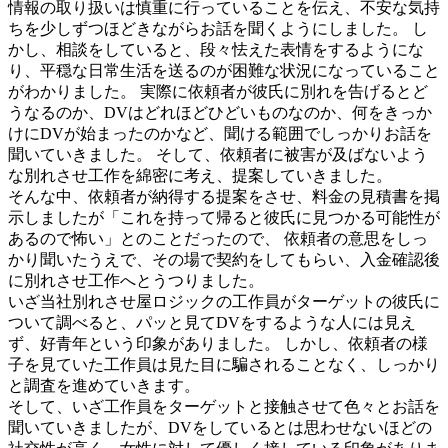
情報の取り扱いは慎重に行っていることを伝え、不安な気持
ちを少しずつほどきながらお話を聞くようにしました。 し
かし、相談をしていると、段々怯えた表情をするようにな
り、平穏な日常生活を送るのが困難な状況になっていること
がわかりました。 実際に依頼者が彼氏に別れを告げるとど
うなるのか、DVはどれほどひどいものなのか、何をきっか
けにDVが始まったのかなど、聞ける範囲でしっかりお話を
聞いていきました。 そして、依頼者に被害が及ばないよう
な別れさせ工作を綿密に考え、提案していきました。
そんな中、依頼者が納得する提案をさせ、料金の見積書を掲
示しましたが「これを持って帰ると彼氏に見つかる可能性が
あるので怖い」とのことだったので、 依頼者の意思をしっ
かり聞いたうえで、その場で契約をしてもらい、入金確認後
に別れさせ工作へとうつりました。
いざ当社別れさせ屋ロジックの工作員がターゲットの彼氏に
ついて調べると、パッと見てDVをするような人には見え
ず、好青年という印象がありました。 しかし、依頼者の様
子を見ていた工作員は見た目に騙されることなく、しっかり
と調査を進めていきます。
そして、いざ工作員をターゲットと接触させて色々とお話を
聞いていきましたが、DVをしているとは思わせないほどの