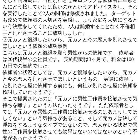
そして同時期に、当社別れさせ屋ロジックは依頼者に旦那さ
んにどう接していけば良いのかというアドバイスをし、それ
を実行したことで2人の関係は修復されました。 ターゲット
も改めて依頼者の大切さを実感し、より家庭を大切にすると
いう決意をしてくれたため、2人は離婚することなく不倫相
手と別れさせることに成功しました。
②元カノと復縁したいから、元カノと今の恋人を別れさせて
ほしいという依頼の成功事例
こちらは元カノと復縁を願う男性からの依頼です。 依頼者
は20代後半の会社員です。 契約期間は3ヶ月で、料金は100
万円での契約でした。
依頼者の状況としては、元カノと復縁をしたいから、元カノ
と今の恋人を別れさせてほしいというもの。 実際に依頼し
た別れさせ屋に依頼する前にも、何社か別れさせ屋に依頼を
検討していたそうです。
そこで提案されたのは「元カノに男性工作員を接触させて気
持ちを離す」という方法だったそうです。 ただ依頼者とし
ては「元カノが異性の工作員に接触させるのはあまりしてほ
しくない」という気持ちがあること、そして元カノは決して
浮気をするようなタイプではないので、恋人がいる状況で異
性の工作員を接触させても効果はないのではないかという不
安があったそうです。