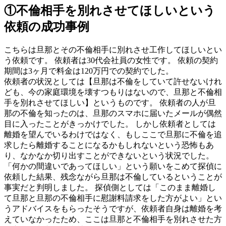
①不倫相手を別れさせてほしいという
依頼の成功事例
こちらは旦那とその不倫相手に別れさせ工作してほしいとい
う依頼です。 依頼者は30代会社員の女性です。 依頼の契約
期間は3ヶ月で料金は120万円での契約でした。
依頼者の状況としては【旦那は不倫をしていて許せないけれ
ども、今の家庭環境を壊すつもりはないので、旦那と不倫相
手を別れさせてほしい】というものです。 依頼者の人が旦
那の不倫を知ったのは、旦那のスマホに届いたメールが偶然
目に入ったことがきっかけでした。 しかし依頼者としては
離婚を望んでいるわけではなく、もしここで旦那に不倫を追
求したら離婚することになるかもしれないという恐怖もあ
り、なかなか切り出すことができないという状況でした。
「何かの間違いであってほしい」という願いをこめて探偵に
依頼した結果、残念ながら旦那は不倫しているということが
事実だと判明しました。 探偵側としては「このまま離婚し
て旦那と旦那の不倫相手に慰謝料請求をした方がよい」とい
うアドバイスをもらったそうですが、依頼者自身は離婚を考
えていなかったため、ここは旦那と不倫相手を別れさせた方