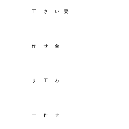
工
さ
い
要
作
せ
合
サ
工
わ
ー
作
せ