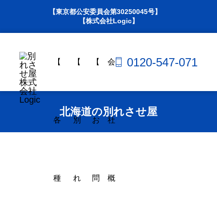
【東京都公安委員会第30250045号】
【株式会社Logic】
0120-547-071
【
【
【
会
北海道の別れさせ屋
各
別
お
社
種
れ
問
概